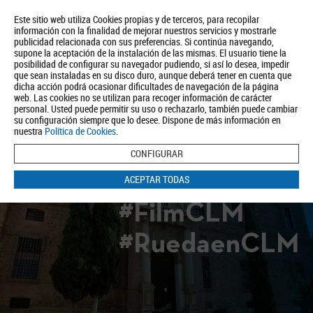
Este sitio web utiliza Cookies propias y de terceros, para recopilar
información con la finalidad de mejorar nuestros servicios y mostrarle
publicidad relacionada con sus preferencias. Si continúa navegando,
supone la aceptación de la instalación de las mismas. El usuario tiene la
posibilidad de configurar su navegador pudiendo, si así lo desea, impedir
que sean instaladas en su disco duro, aunque deberá tener en cuenta que
dicha acción podrá ocasionar dificultades de navegación de la página
Quiénes somos
Turismo
Política de Privacidad
Aviso Legal
web. Las cookies no se utilizan para recoger información de carácter
Política de Cookies
personal. Usted puede permitir su uso o rechazarlo, también puede cambiar
su configuración siempre que lo desee. Dispone de más información en
BUSCAR
nuestra
Política de Cookies
.
CONFIGURAR
ACEPTAR TODAS
#FilmCLM
#RuedaenCLM