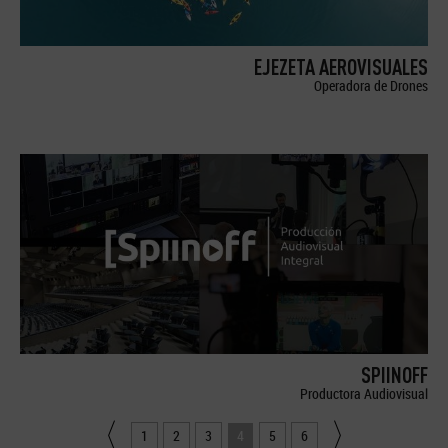
EJEZETA AEROVISUALES
Operadora de Drones
SPIINOFF
Productora Audiovisual
1
2
3
4
5
6