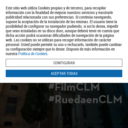
Este sitio web utiliza Cookies propias y de terceros, para recopilar
información con la finalidad de mejorar nuestros servicios y mostrarle
publicidad relacionada con sus preferencias. Si continúa navegando,
supone la aceptación de la instalación de las mismas. El usuario tiene la
posibilidad de configurar su navegador pudiendo, si así lo desea, impedir
que sean instaladas en su disco duro, aunque deberá tener en cuenta que
dicha acción podrá ocasionar dificultades de navegación de la página
Quiénes somos
Turismo
Política de Privacidad
Aviso Legal
web. Las cookies no se utilizan para recoger información de carácter
Política de Cookies
personal. Usted puede permitir su uso o rechazarlo, también puede cambiar
su configuración siempre que lo desee. Dispone de más información en
BUSCAR
nuestra
Política de Cookies
.
CONFIGURAR
ACEPTAR TODAS
#FilmCLM
#RuedaenCLM