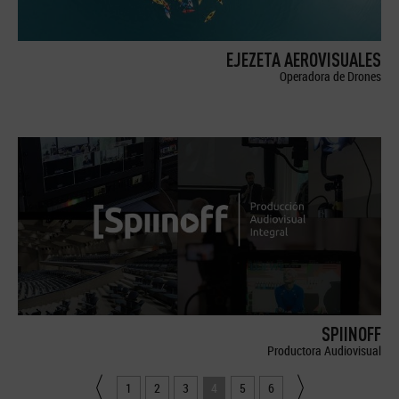
EJEZETA AEROVISUALES
Operadora de Drones
SPIINOFF
Productora Audiovisual
1
2
3
4
5
6