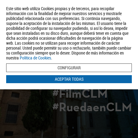
Este sitio web utiliza Cookies propias y de terceros, para recopilar
información con la finalidad de mejorar nuestros servicios y mostrarle
publicidad relacionada con sus preferencias. Si continúa navegando,
supone la aceptación de la instalación de las mismas. El usuario tiene la
posibilidad de configurar su navegador pudiendo, si así lo desea, impedir
que sean instaladas en su disco duro, aunque deberá tener en cuenta que
dicha acción podrá ocasionar dificultades de navegación de la página
Quiénes somos
Turismo
Política de Privacidad
Aviso Legal
web. Las cookies no se utilizan para recoger información de carácter
Política de Cookies
personal. Usted puede permitir su uso o rechazarlo, también puede cambiar
su configuración siempre que lo desee. Dispone de más información en
BUSCAR
nuestra
Política de Cookies
.
CONFIGURAR
ACEPTAR TODAS
#FilmCLM
#RuedaenCLM