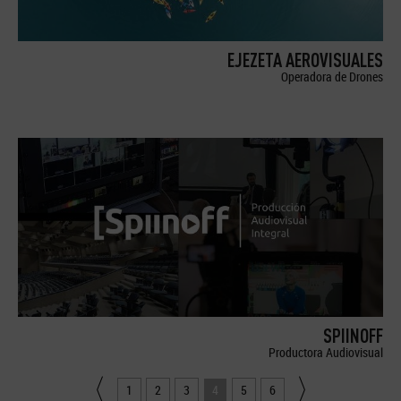
EJEZETA AEROVISUALES
Operadora de Drones
SPIINOFF
Productora Audiovisual
1
2
3
4
5
6