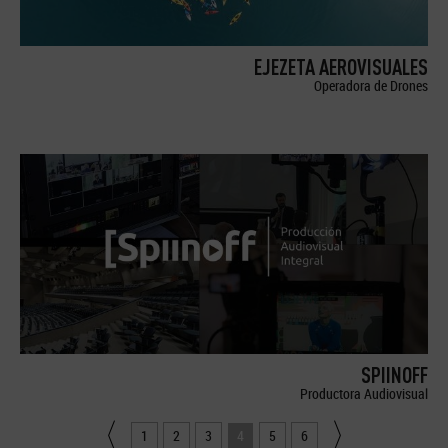
EJEZETA AEROVISUALES
Operadora de Drones
SPIINOFF
Productora Audiovisual
1
2
3
4
5
6