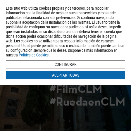
Este sitio web utiliza Cookies propias y de terceros, para recopilar
información con la finalidad de mejorar nuestros servicios y mostrarle
publicidad relacionada con sus preferencias. Si continúa navegando,
supone la aceptación de la instalación de las mismas. El usuario tiene la
posibilidad de configurar su navegador pudiendo, si así lo desea, impedir
que sean instaladas en su disco duro, aunque deberá tener en cuenta que
dicha acción podrá ocasionar dificultades de navegación de la página
Quiénes somos
Turismo
Política de Privacidad
Aviso Legal
web. Las cookies no se utilizan para recoger información de carácter
Política de Cookies
personal. Usted puede permitir su uso o rechazarlo, también puede cambiar
su configuración siempre que lo desee. Dispone de más información en
BUSCAR
nuestra
Política de Cookies
.
CONFIGURAR
ACEPTAR TODAS
#FilmCLM
#RuedaenCLM