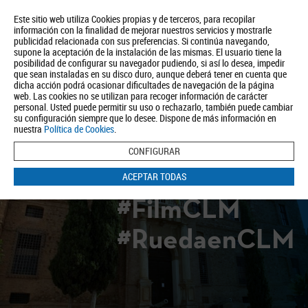
Este sitio web utiliza Cookies propias y de terceros, para recopilar
información con la finalidad de mejorar nuestros servicios y mostrarle
publicidad relacionada con sus preferencias. Si continúa navegando,
supone la aceptación de la instalación de las mismas. El usuario tiene la
posibilidad de configurar su navegador pudiendo, si así lo desea, impedir
que sean instaladas en su disco duro, aunque deberá tener en cuenta que
dicha acción podrá ocasionar dificultades de navegación de la página
Quiénes somos
Turismo
Política de Privacidad
Aviso Legal
web. Las cookies no se utilizan para recoger información de carácter
Política de Cookies
personal. Usted puede permitir su uso o rechazarlo, también puede cambiar
su configuración siempre que lo desee. Dispone de más información en
BUSCAR
nuestra
Política de Cookies
.
CONFIGURAR
ACEPTAR TODAS
#FilmCLM
#RuedaenCLM