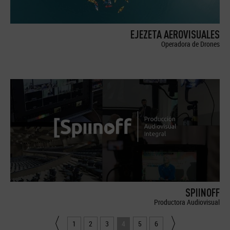
EJEZETA AEROVISUALES
Operadora de Drones
SPIINOFF
Productora Audiovisual
1
2
3
4
5
6