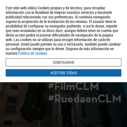
Este sitio web utiliza Cookies propias y de terceros, para recopilar
información con la finalidad de mejorar nuestros servicios y mostrarle
publicidad relacionada con sus preferencias. Si continúa navegando,
supone la aceptación de la instalación de las mismas. El usuario tiene la
posibilidad de configurar su navegador pudiendo, si así lo desea, impedir
que sean instaladas en su disco duro, aunque deberá tener en cuenta que
dicha acción podrá ocasionar dificultades de navegación de la página
Quiénes somos
Turismo
Política de Privacidad
Aviso Legal
web. Las cookies no se utilizan para recoger información de carácter
Política de Cookies
personal. Usted puede permitir su uso o rechazarlo, también puede cambiar
su configuración siempre que lo desee. Dispone de más información en
BUSCAR
nuestra
Política de Cookies
.
CONFIGURAR
ACEPTAR TODAS
#FilmCLM
#RuedaenCLM