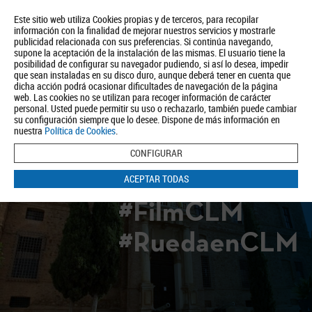
Este sitio web utiliza Cookies propias y de terceros, para recopilar
información con la finalidad de mejorar nuestros servicios y mostrarle
publicidad relacionada con sus preferencias. Si continúa navegando,
supone la aceptación de la instalación de las mismas. El usuario tiene la
posibilidad de configurar su navegador pudiendo, si así lo desea, impedir
que sean instaladas en su disco duro, aunque deberá tener en cuenta que
dicha acción podrá ocasionar dificultades de navegación de la página
Quiénes somos
Turismo
Política de Privacidad
Aviso Legal
web. Las cookies no se utilizan para recoger información de carácter
Política de Cookies
personal. Usted puede permitir su uso o rechazarlo, también puede cambiar
su configuración siempre que lo desee. Dispone de más información en
BUSCAR
nuestra
Política de Cookies
.
CONFIGURAR
ACEPTAR TODAS
#FilmCLM
#RuedaenCLM