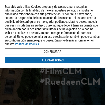
Este sitio web utiliza Cookies propias y de terceros, para recopilar
información con la finalidad de mejorar nuestros servicios y mostrarle
publicidad relacionada con sus preferencias. Si continúa navegando,
supone la aceptación de la instalación de las mismas. El usuario tiene la
posibilidad de configurar su navegador pudiendo, si así lo desea, impedir
que sean instaladas en su disco duro, aunque deberá tener en cuenta que
dicha acción podrá ocasionar dificultades de navegación de la página
Quiénes somos
Turismo
Política de Privacidad
Aviso Legal
web. Las cookies no se utilizan para recoger información de carácter
Política de Cookies
personal. Usted puede permitir su uso o rechazarlo, también puede cambiar
su configuración siempre que lo desee. Dispone de más información en
BUSCAR
nuestra
Política de Cookies
.
CONFIGURAR
ACEPTAR TODAS
#FilmCLM
#RuedaenCLM