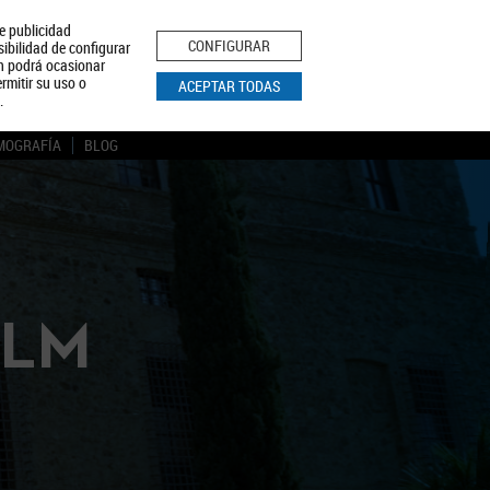
le publicidad
ica de Privacidad
Aviso Legal
Política de Cookies
CONFIGURAR
sibilidad de configurar
ón podrá ocasionar
BUSCAR
rmitir su uso o
ACEPTAR TODAS
.
MOGRAFÍA
BLOG
CLM