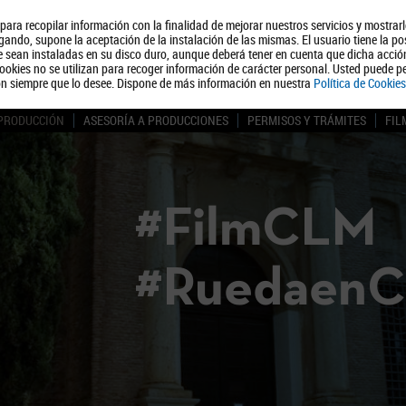
, para recopilar información con la finalidad de mejorar nuestros servicios y mostrar
Quiénes somos
Turismo
Polít
ando, supone la aceptación de la instalación de las mismas. El usuario tiene la po
ue sean instaladas en su disco duro, aunque deberá tener en cuenta que dicha acci
ookies no se utilizan para recoger información de carácter personal. Usted puede pe
ón siempre que lo desee. Dispone de más información en nuestra
Política de Cookies
 PRODUCCIÓN
ASESORÍA A PRODUCCIONES
PERMISOS Y TRÁMITES
FIL
#FilmCLM
#Ruedaen