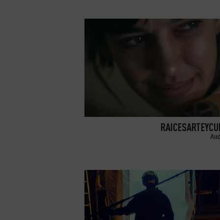
RAICESARTEYCU
Aud