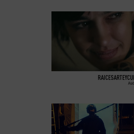
RAICESARTEYCU
Aud