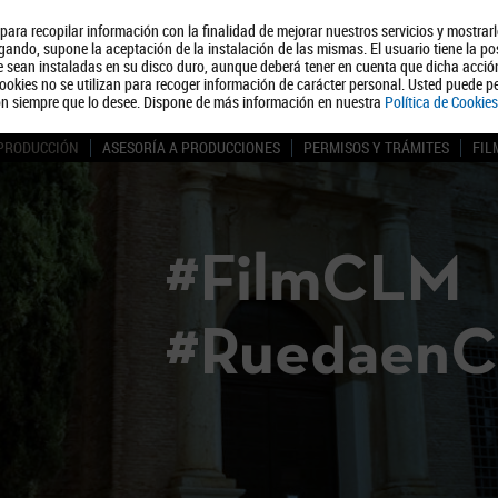
, para recopilar información con la finalidad de mejorar nuestros servicios y mostrar
Quiénes somos
Turismo
Polít
ando, supone la aceptación de la instalación de las mismas. El usuario tiene la po
ue sean instaladas en su disco duro, aunque deberá tener en cuenta que dicha acci
ookies no se utilizan para recoger información de carácter personal. Usted puede pe
ón siempre que lo desee. Dispone de más información en nuestra
Política de Cookies
 PRODUCCIÓN
ASESORÍA A PRODUCCIONES
PERMISOS Y TRÁMITES
FIL
#FilmCLM
#Ruedaen