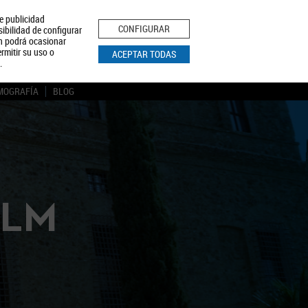
le publicidad
ica de Privacidad
Aviso Legal
Política de Cookies
CONFIGURAR
sibilidad de configurar
ón podrá ocasionar
BUSCAR
rmitir su uso o
ACEPTAR TODAS
.
MOGRAFÍA
BLOG
CLM