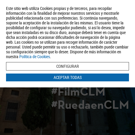
Este sitio web utiliza Cookies propias y de terceros, para recopilar
información con la finalidad de mejorar nuestros servicios y mostrarle
publicidad relacionada con sus preferencias. Si continúa navegando,
supone la aceptación de la instalación de las mismas. El usuario tiene la
posibilidad de configurar su navegador pudiendo, si así lo desea, impedir
que sean instaladas en su disco duro, aunque deberá tener en cuenta que
dicha acción podrá ocasionar dificultades de navegación de la página
Quiénes somos
Turismo
Política de Privacidad
Aviso Legal
web. Las cookies no se utilizan para recoger información de carácter
Política de Cookies
personal. Usted puede permitir su uso o rechazarlo, también puede cambiar
su configuración siempre que lo desee. Dispone de más información en
BUSCAR
nuestra
Política de Cookies
.
CONFIGURAR
ACEPTAR TODAS
#FilmCLM
#RuedaenCLM