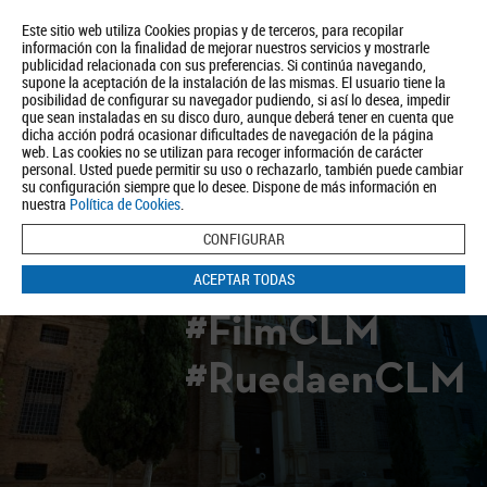
Este sitio web utiliza Cookies propias y de terceros, para recopilar
información con la finalidad de mejorar nuestros servicios y mostrarle
publicidad relacionada con sus preferencias. Si continúa navegando,
supone la aceptación de la instalación de las mismas. El usuario tiene la
posibilidad de configurar su navegador pudiendo, si así lo desea, impedir
que sean instaladas en su disco duro, aunque deberá tener en cuenta que
dicha acción podrá ocasionar dificultades de navegación de la página
Quiénes somos
Turismo
Política de Privacidad
Aviso Legal
web. Las cookies no se utilizan para recoger información de carácter
Política de Cookies
personal. Usted puede permitir su uso o rechazarlo, también puede cambiar
su configuración siempre que lo desee. Dispone de más información en
BUSCAR
nuestra
Política de Cookies
.
CONFIGURAR
ACEPTAR TODAS
#FilmCLM
#RuedaenCLM