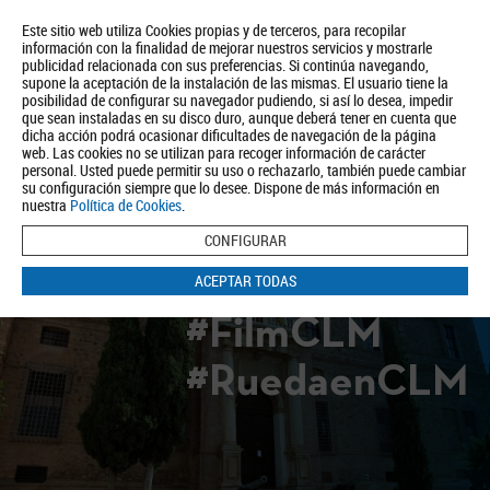
Este sitio web utiliza Cookies propias y de terceros, para recopilar
información con la finalidad de mejorar nuestros servicios y mostrarle
publicidad relacionada con sus preferencias. Si continúa navegando,
supone la aceptación de la instalación de las mismas. El usuario tiene la
posibilidad de configurar su navegador pudiendo, si así lo desea, impedir
que sean instaladas en su disco duro, aunque deberá tener en cuenta que
dicha acción podrá ocasionar dificultades de navegación de la página
Quiénes somos
Turismo
Política de Privacidad
Aviso Legal
web. Las cookies no se utilizan para recoger información de carácter
Política de Cookies
personal. Usted puede permitir su uso o rechazarlo, también puede cambiar
su configuración siempre que lo desee. Dispone de más información en
BUSCAR
nuestra
Política de Cookies
.
CONFIGURAR
ACEPTAR TODAS
#FilmCLM
#RuedaenCLM