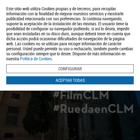
Este sitio web utiliza Cookies propias y de terceros, para recopilar
información con la finalidad de mejorar nuestros servicios y mostrarle
publicidad relacionada con sus preferencias. Si continúa navegando,
supone la aceptación de la instalación de las mismas. El usuario tiene la
posibilidad de configurar su navegador pudiendo, si así lo desea, impedir
que sean instaladas en su disco duro, aunque deberá tener en cuenta que
dicha acción podrá ocasionar dificultades de navegación de la página
Quiénes somos
Turismo
Política de Privacidad
Aviso Legal
web. Las cookies no se utilizan para recoger información de carácter
Política de Cookies
personal. Usted puede permitir su uso o rechazarlo, también puede cambiar
su configuración siempre que lo desee. Dispone de más información en
BUSCAR
nuestra
Política de Cookies
.
CONFIGURAR
ACEPTAR TODAS
#FilmCLM
#RuedaenCLM