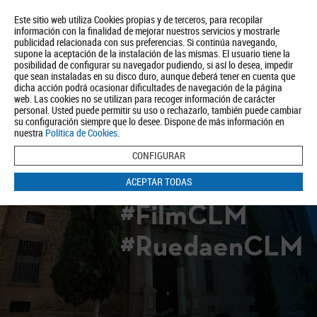
Este sitio web utiliza Cookies propias y de terceros, para recopilar
información con la finalidad de mejorar nuestros servicios y mostrarle
publicidad relacionada con sus preferencias. Si continúa navegando,
supone la aceptación de la instalación de las mismas. El usuario tiene la
posibilidad de configurar su navegador pudiendo, si así lo desea, impedir
que sean instaladas en su disco duro, aunque deberá tener en cuenta que
dicha acción podrá ocasionar dificultades de navegación de la página
Quiénes somos
Turismo
Política de Privacidad
Aviso Legal
web. Las cookies no se utilizan para recoger información de carácter
Política de Cookies
personal. Usted puede permitir su uso o rechazarlo, también puede cambiar
su configuración siempre que lo desee. Dispone de más información en
BUSCAR
nuestra
Política de Cookies
.
CONFIGURAR
ACEPTAR TODAS
#FilmCLM
#RuedaenCLM