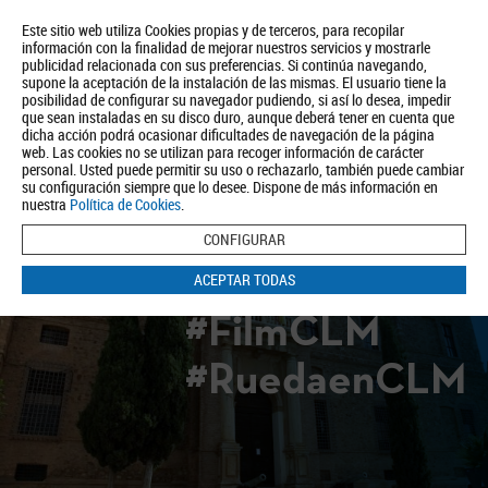
Este sitio web utiliza Cookies propias y de terceros, para recopilar
información con la finalidad de mejorar nuestros servicios y mostrarle
publicidad relacionada con sus preferencias. Si continúa navegando,
supone la aceptación de la instalación de las mismas. El usuario tiene la
posibilidad de configurar su navegador pudiendo, si así lo desea, impedir
que sean instaladas en su disco duro, aunque deberá tener en cuenta que
dicha acción podrá ocasionar dificultades de navegación de la página
Quiénes somos
Turismo
Política de Privacidad
Aviso Legal
web. Las cookies no se utilizan para recoger información de carácter
Política de Cookies
personal. Usted puede permitir su uso o rechazarlo, también puede cambiar
su configuración siempre que lo desee. Dispone de más información en
BUSCAR
nuestra
Política de Cookies
.
CONFIGURAR
ACEPTAR TODAS
#FilmCLM
#RuedaenCLM