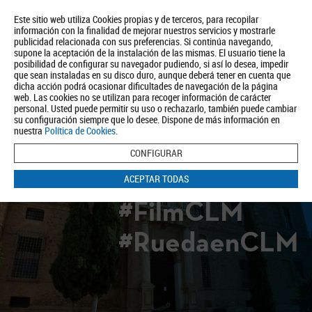
Este sitio web utiliza Cookies propias y de terceros, para recopilar
información con la finalidad de mejorar nuestros servicios y mostrarle
publicidad relacionada con sus preferencias. Si continúa navegando,
supone la aceptación de la instalación de las mismas. El usuario tiene la
posibilidad de configurar su navegador pudiendo, si así lo desea, impedir
que sean instaladas en su disco duro, aunque deberá tener en cuenta que
dicha acción podrá ocasionar dificultades de navegación de la página
Quiénes somos
Turismo
Política de Privacidad
Aviso Legal
web. Las cookies no se utilizan para recoger información de carácter
Política de Cookies
personal. Usted puede permitir su uso o rechazarlo, también puede cambiar
su configuración siempre que lo desee. Dispone de más información en
BUSCAR
nuestra
Política de Cookies
.
CONFIGURAR
ACEPTAR TODAS
#FilmCLM
#RuedaenCLM