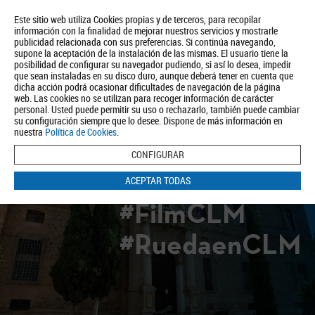
Este sitio web utiliza Cookies propias y de terceros, para recopilar
información con la finalidad de mejorar nuestros servicios y mostrarle
publicidad relacionada con sus preferencias. Si continúa navegando,
supone la aceptación de la instalación de las mismas. El usuario tiene la
posibilidad de configurar su navegador pudiendo, si así lo desea, impedir
que sean instaladas en su disco duro, aunque deberá tener en cuenta que
dicha acción podrá ocasionar dificultades de navegación de la página
Quiénes somos
Turismo
Política de Privacidad
Aviso Legal
web. Las cookies no se utilizan para recoger información de carácter
Política de Cookies
personal. Usted puede permitir su uso o rechazarlo, también puede cambiar
su configuración siempre que lo desee. Dispone de más información en
BUSCAR
nuestra
Política de Cookies
.
CONFIGURAR
ACEPTAR TODAS
#FilmCLM
#RuedaenCLM