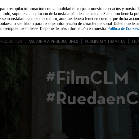
, para recopilar información con la finalidad de mejorar nuestros servicios y mostrar
Quiénes somos
Turismo
Polít
ando, supone la aceptación de la instalación de las mismas. El usuario tiene la po
ue sean instaladas en su disco duro, aunque deberá tener en cuenta que dicha acci
ookies no se utilizan para recoger información de carácter personal. Usted puede pe
ón siempre que lo desee. Dispone de más información en nuestra
Política de Cookies
 PRODUCCIÓN
ASESORÍA A PRODUCCIONES
PERMISOS Y TRÁMITES
FIL
#FilmCLM
#Ruedaen