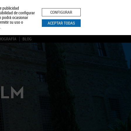
le publicidad
ica de Privacidad
Aviso Legal
Política de Cookies
CONFIGURAR
sibilidad de configurar
ón podrá ocasionar
BUSCAR
rmitir su uso o
ACEPTAR TODAS
.
MOGRAFÍA
BLOG
CLM