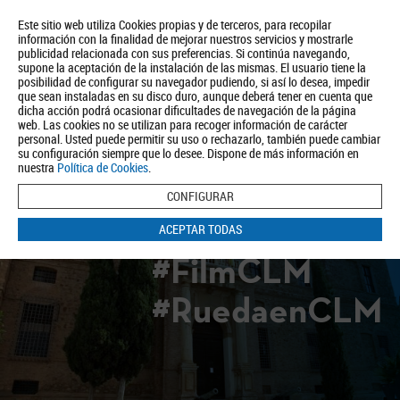
Este sitio web utiliza Cookies propias y de terceros, para recopilar
información con la finalidad de mejorar nuestros servicios y mostrarle
publicidad relacionada con sus preferencias. Si continúa navegando,
supone la aceptación de la instalación de las mismas. El usuario tiene la
posibilidad de configurar su navegador pudiendo, si así lo desea, impedir
que sean instaladas en su disco duro, aunque deberá tener en cuenta que
dicha acción podrá ocasionar dificultades de navegación de la página
Quiénes somos
Turismo
Política de Privacidad
Aviso Legal
web. Las cookies no se utilizan para recoger información de carácter
Política de Cookies
personal. Usted puede permitir su uso o rechazarlo, también puede cambiar
su configuración siempre que lo desee. Dispone de más información en
BUSCAR
nuestra
Política de Cookies
.
CONFIGURAR
ACEPTAR TODAS
#FilmCLM
#RuedaenCLM