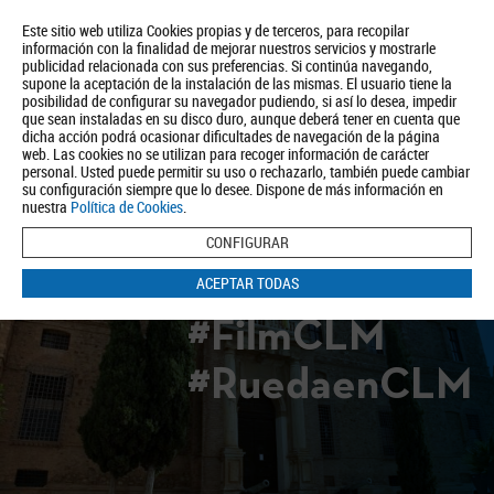
Este sitio web utiliza Cookies propias y de terceros, para recopilar
información con la finalidad de mejorar nuestros servicios y mostrarle
publicidad relacionada con sus preferencias. Si continúa navegando,
supone la aceptación de la instalación de las mismas. El usuario tiene la
posibilidad de configurar su navegador pudiendo, si así lo desea, impedir
que sean instaladas en su disco duro, aunque deberá tener en cuenta que
dicha acción podrá ocasionar dificultades de navegación de la página
Quiénes somos
Turismo
Política de Privacidad
Aviso Legal
web. Las cookies no se utilizan para recoger información de carácter
Política de Cookies
personal. Usted puede permitir su uso o rechazarlo, también puede cambiar
su configuración siempre que lo desee. Dispone de más información en
BUSCAR
nuestra
Política de Cookies
.
CONFIGURAR
ACEPTAR TODAS
#FilmCLM
#RuedaenCLM