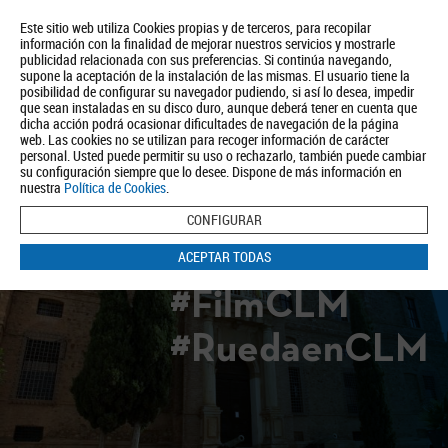
Este sitio web utiliza Cookies propias y de terceros, para recopilar
información con la finalidad de mejorar nuestros servicios y mostrarle
publicidad relacionada con sus preferencias. Si continúa navegando,
supone la aceptación de la instalación de las mismas. El usuario tiene la
posibilidad de configurar su navegador pudiendo, si así lo desea, impedir
que sean instaladas en su disco duro, aunque deberá tener en cuenta que
dicha acción podrá ocasionar dificultades de navegación de la página
Quiénes somos
Turismo
Política de Privacidad
Aviso Legal
web. Las cookies no se utilizan para recoger información de carácter
Política de Cookies
personal. Usted puede permitir su uso o rechazarlo, también puede cambiar
su configuración siempre que lo desee. Dispone de más información en
BUSCAR
nuestra
Política de Cookies
.
CONFIGURAR
ACEPTAR TODAS
#FilmCLM
#RuedaenCLM