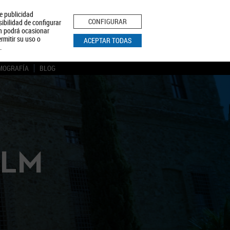
le publicidad
ica de Privacidad
Aviso Legal
Política de Cookies
CONFIGURAR
sibilidad de configurar
ón podrá ocasionar
BUSCAR
rmitir su uso o
ACEPTAR TODAS
.
MOGRAFÍA
BLOG
CLM