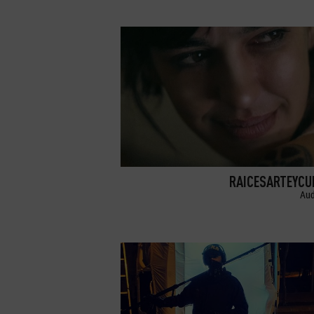
RAICESARTEYCU
Aud