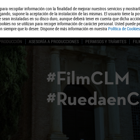
, para recopilar información con la finalidad de mejorar nuestros servicios y mostrar
Quiénes somos
Turismo
Polít
ando, supone la aceptación de la instalación de las mismas. El usuario tiene la po
ue sean instaladas en su disco duro, aunque deberá tener en cuenta que dicha acci
ookies no se utilizan para recoger información de carácter personal. Usted puede pe
ón siempre que lo desee. Dispone de más información en nuestra
Política de Cookies
 PRODUCCIÓN
ASESORÍA A PRODUCCIONES
PERMISOS Y TRÁMITES
FIL
#FilmCLM
#Ruedaen