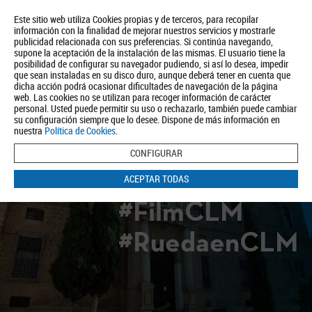
Este sitio web utiliza Cookies propias y de terceros, para recopilar
información con la finalidad de mejorar nuestros servicios y mostrarle
publicidad relacionada con sus preferencias. Si continúa navegando,
supone la aceptación de la instalación de las mismas. El usuario tiene la
posibilidad de configurar su navegador pudiendo, si así lo desea, impedir
que sean instaladas en su disco duro, aunque deberá tener en cuenta que
dicha acción podrá ocasionar dificultades de navegación de la página
Quiénes somos
Turismo
Política de Privacidad
Aviso Legal
web. Las cookies no se utilizan para recoger información de carácter
Política de Cookies
personal. Usted puede permitir su uso o rechazarlo, también puede cambiar
su configuración siempre que lo desee. Dispone de más información en
BUSCAR
nuestra
Política de Cookies
.
CONFIGURAR
ACEPTAR TODAS
#FilmCLM
#RuedaenCLM