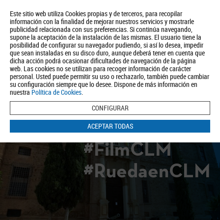
Este sitio web utiliza Cookies propias y de terceros, para recopilar
información con la finalidad de mejorar nuestros servicios y mostrarle
publicidad relacionada con sus preferencias. Si continúa navegando,
supone la aceptación de la instalación de las mismas. El usuario tiene la
posibilidad de configurar su navegador pudiendo, si así lo desea, impedir
que sean instaladas en su disco duro, aunque deberá tener en cuenta que
dicha acción podrá ocasionar dificultades de navegación de la página
Quiénes somos
Turismo
Política de Privacidad
Aviso Legal
web. Las cookies no se utilizan para recoger información de carácter
Política de Cookies
personal. Usted puede permitir su uso o rechazarlo, también puede cambiar
su configuración siempre que lo desee. Dispone de más información en
BUSCAR
nuestra
Política de Cookies
.
CONFIGURAR
ACEPTAR TODAS
#FilmCLM
#RuedaenCLM