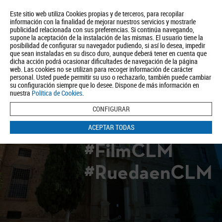
Este sitio web utiliza Cookies propias y de terceros, para recopilar
información con la finalidad de mejorar nuestros servicios y mostrarle
publicidad relacionada con sus preferencias. Si continúa navegando,
supone la aceptación de la instalación de las mismas. El usuario tiene la
posibilidad de configurar su navegador pudiendo, si así lo desea, impedir
que sean instaladas en su disco duro, aunque deberá tener en cuenta que
dicha acción podrá ocasionar dificultades de navegación de la página
Quiénes somos
Turismo
Política de Privacidad
Aviso Legal
web. Las cookies no se utilizan para recoger información de carácter
Política de Cookies
personal. Usted puede permitir su uso o rechazarlo, también puede cambiar
su configuración siempre que lo desee. Dispone de más información en
BUSCAR
nuestra
Política de Cookies
.
CONFIGURAR
ACEPTAR TODAS
#FilmCLM
#RuedaenCLM