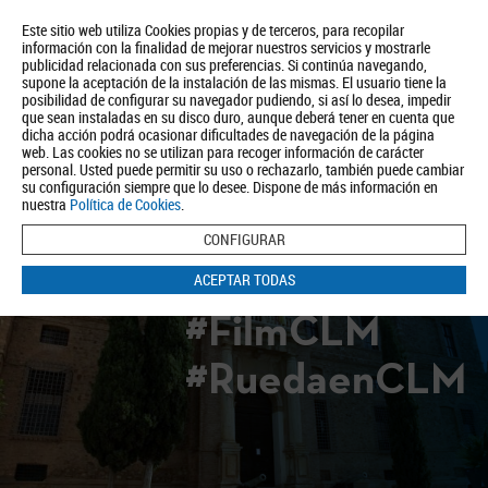
Este sitio web utiliza Cookies propias y de terceros, para recopilar
información con la finalidad de mejorar nuestros servicios y mostrarle
publicidad relacionada con sus preferencias. Si continúa navegando,
supone la aceptación de la instalación de las mismas. El usuario tiene la
posibilidad de configurar su navegador pudiendo, si así lo desea, impedir
que sean instaladas en su disco duro, aunque deberá tener en cuenta que
dicha acción podrá ocasionar dificultades de navegación de la página
Quiénes somos
Turismo
Política de Privacidad
Aviso Legal
web. Las cookies no se utilizan para recoger información de carácter
Política de Cookies
personal. Usted puede permitir su uso o rechazarlo, también puede cambiar
su configuración siempre que lo desee. Dispone de más información en
BUSCAR
nuestra
Política de Cookies
.
CONFIGURAR
ACEPTAR TODAS
#FilmCLM
#RuedaenCLM