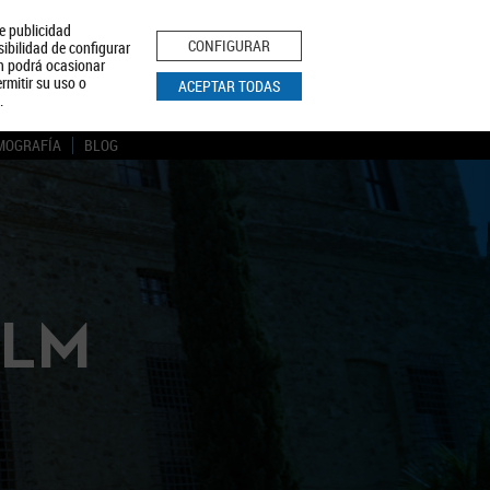
le publicidad
ica de Privacidad
Aviso Legal
Política de Cookies
CONFIGURAR
sibilidad de configurar
ón podrá ocasionar
BUSCAR
rmitir su uso o
ACEPTAR TODAS
.
MOGRAFÍA
BLOG
CLM