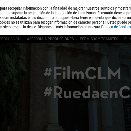
, para recopilar información con la finalidad de mejorar nuestros servicios y mostrar
Quiénes somos
Turismo
Polít
ando, supone la aceptación de la instalación de las mismas. El usuario tiene la po
ue sean instaladas en su disco duro, aunque deberá tener en cuenta que dicha acci
ookies no se utilizan para recoger información de carácter personal. Usted puede pe
ón siempre que lo desee. Dispone de más información en nuestra
Política de Cookies
 PRODUCCIÓN
ASESORÍA A PRODUCCIONES
PERMISOS Y TRÁMITES
FIL
#FilmCLM
#Ruedaen