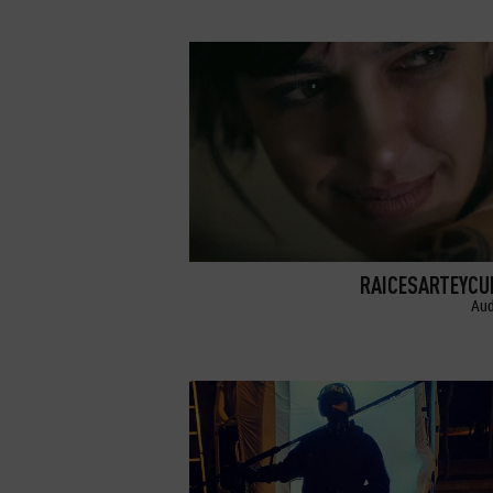
RAICESARTEYCU
Aud