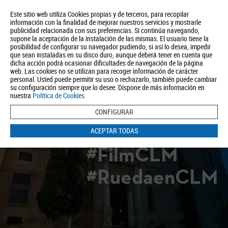
Este sitio web utiliza Cookies propias y de terceros, para recopilar
información con la finalidad de mejorar nuestros servicios y mostrarle
publicidad relacionada con sus preferencias. Si continúa navegando,
supone la aceptación de la instalación de las mismas. El usuario tiene la
posibilidad de configurar su navegador pudiendo, si así lo desea, impedir
que sean instaladas en su disco duro, aunque deberá tener en cuenta que
dicha acción podrá ocasionar dificultades de navegación de la página
Quiénes somos
Turismo
Política de Privacidad
Aviso Legal
web. Las cookies no se utilizan para recoger información de carácter
Política de Cookies
personal. Usted puede permitir su uso o rechazarlo, también puede cambiar
su configuración siempre que lo desee. Dispone de más información en
BUSCAR
nuestra
Política de Cookies
.
CONFIGURAR
ACEPTAR TODAS
#FilmCLM
#RuedaenCLM