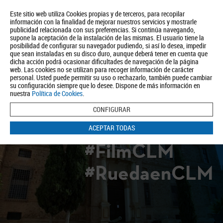
Este sitio web utiliza Cookies propias y de terceros, para recopilar
información con la finalidad de mejorar nuestros servicios y mostrarle
publicidad relacionada con sus preferencias. Si continúa navegando,
supone la aceptación de la instalación de las mismas. El usuario tiene la
posibilidad de configurar su navegador pudiendo, si así lo desea, impedir
que sean instaladas en su disco duro, aunque deberá tener en cuenta que
dicha acción podrá ocasionar dificultades de navegación de la página
Quiénes somos
Turismo
Política de Privacidad
Aviso Legal
web. Las cookies no se utilizan para recoger información de carácter
Política de Cookies
personal. Usted puede permitir su uso o rechazarlo, también puede cambiar
su configuración siempre que lo desee. Dispone de más información en
BUSCAR
nuestra
Política de Cookies
.
CONFIGURAR
ACEPTAR TODAS
#FilmCLM
#RuedaenCLM