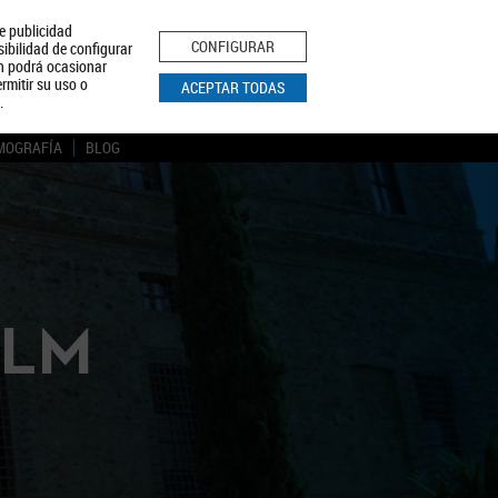
le publicidad
ica de Privacidad
Aviso Legal
Política de Cookies
CONFIGURAR
sibilidad de configurar
ón podrá ocasionar
BUSCAR
rmitir su uso o
ACEPTAR TODAS
.
MOGRAFÍA
BLOG
CLM