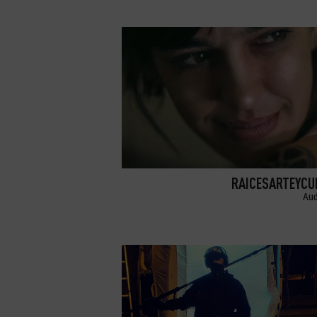
RAICESARTEYCU
Aud