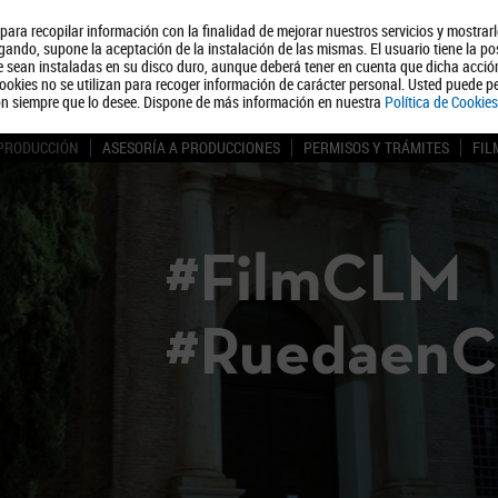
, para recopilar información con la finalidad de mejorar nuestros servicios y mostrar
Quiénes somos
Turismo
Polít
ando, supone la aceptación de la instalación de las mismas. El usuario tiene la po
ue sean instaladas en su disco duro, aunque deberá tener en cuenta que dicha acci
ookies no se utilizan para recoger información de carácter personal. Usted puede pe
ón siempre que lo desee. Dispone de más información en nuestra
Política de Cookies
 PRODUCCIÓN
ASESORÍA A PRODUCCIONES
PERMISOS Y TRÁMITES
FIL
#FilmCLM
#Ruedaen