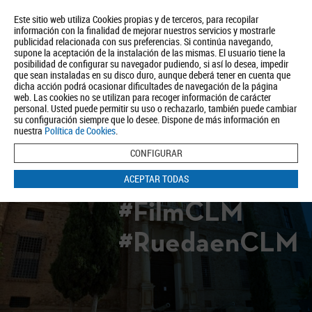
Este sitio web utiliza Cookies propias y de terceros, para recopilar
información con la finalidad de mejorar nuestros servicios y mostrarle
publicidad relacionada con sus preferencias. Si continúa navegando,
supone la aceptación de la instalación de las mismas. El usuario tiene la
posibilidad de configurar su navegador pudiendo, si así lo desea, impedir
que sean instaladas en su disco duro, aunque deberá tener en cuenta que
dicha acción podrá ocasionar dificultades de navegación de la página
Quiénes somos
Turismo
Política de Privacidad
Aviso Legal
web. Las cookies no se utilizan para recoger información de carácter
Política de Cookies
personal. Usted puede permitir su uso o rechazarlo, también puede cambiar
su configuración siempre que lo desee. Dispone de más información en
BUSCAR
nuestra
Política de Cookies
.
CONFIGURAR
ACEPTAR TODAS
#FilmCLM
#RuedaenCLM