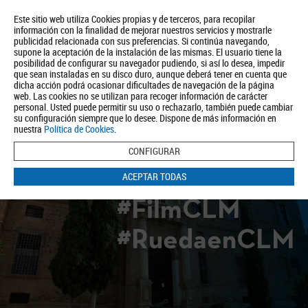
Este sitio web utiliza Cookies propias y de terceros, para recopilar
información con la finalidad de mejorar nuestros servicios y mostrarle
publicidad relacionada con sus preferencias. Si continúa navegando,
supone la aceptación de la instalación de las mismas. El usuario tiene la
posibilidad de configurar su navegador pudiendo, si así lo desea, impedir
que sean instaladas en su disco duro, aunque deberá tener en cuenta que
dicha acción podrá ocasionar dificultades de navegación de la página
Quiénes somos
Turismo
Política de Privacidad
Aviso Legal
web. Las cookies no se utilizan para recoger información de carácter
Política de Cookies
personal. Usted puede permitir su uso o rechazarlo, también puede cambiar
su configuración siempre que lo desee. Dispone de más información en
BUSCAR
nuestra
Política de Cookies
.
CONFIGURAR
ACEPTAR TODAS
#FilmCLM
#RuedaenCLM