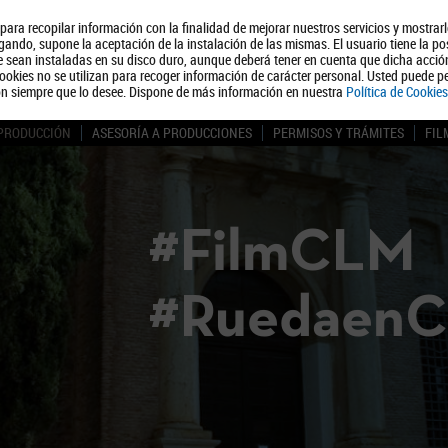
, para recopilar información con la finalidad de mejorar nuestros servicios y mostrar
Quiénes somos
Turismo
Polít
ando, supone la aceptación de la instalación de las mismas. El usuario tiene la po
ue sean instaladas en su disco duro, aunque deberá tener en cuenta que dicha acci
ookies no se utilizan para recoger información de carácter personal. Usted puede pe
ón siempre que lo desee. Dispone de más información en nuestra
Política de Cookies
 PRODUCCIÓN
ASESORÍA A PRODUCCIONES
PERMISOS Y TRÁMITES
FIL
#FilmCLM
#Ruedaen