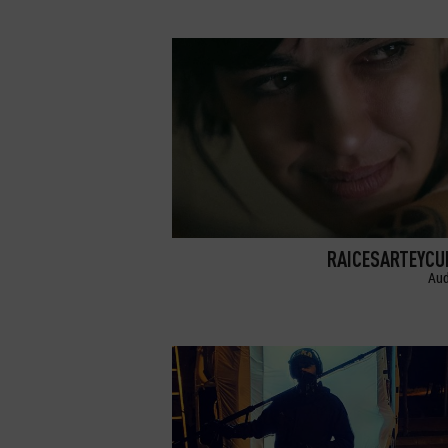
RAICESARTEYCU
Aud