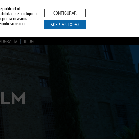
le publicidad
ica de Privacidad
Aviso Legal
Política de Cookies
CONFIGURAR
sibilidad de configurar
ón podrá ocasionar
BUSCAR
rmitir su uso o
ACEPTAR TODAS
.
MOGRAFÍA
BLOG
CLM