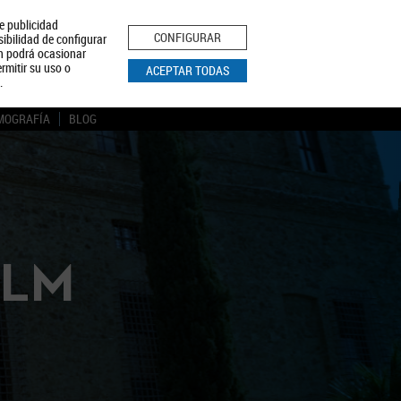
le publicidad
ica de Privacidad
Aviso Legal
Política de Cookies
CONFIGURAR
sibilidad de configurar
ón podrá ocasionar
BUSCAR
rmitir su uso o
ACEPTAR TODAS
.
MOGRAFÍA
BLOG
CLM