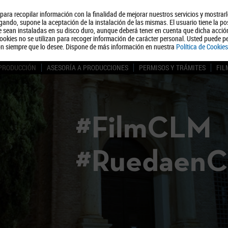
, para recopilar información con la finalidad de mejorar nuestros servicios y mostrar
Quiénes somos
Turismo
Polít
ando, supone la aceptación de la instalación de las mismas. El usuario tiene la po
ue sean instaladas en su disco duro, aunque deberá tener en cuenta que dicha acci
ookies no se utilizan para recoger información de carácter personal. Usted puede pe
ón siempre que lo desee. Dispone de más información en nuestra
Política de Cookies
 PRODUCCIÓN
ASESORÍA A PRODUCCIONES
PERMISOS Y TRÁMITES
FIL
#FilmCLM
#Ruedaen