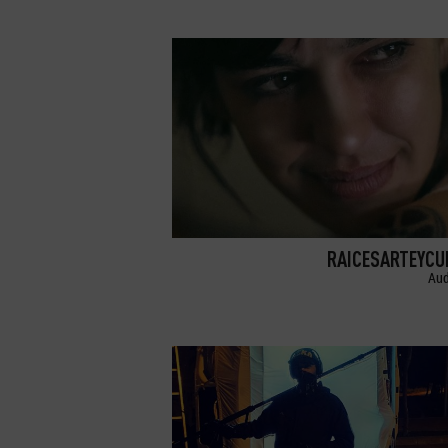
RAICESARTEYCU
Aud