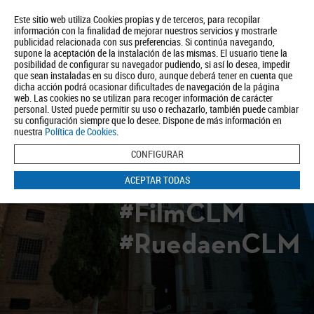
Este sitio web utiliza Cookies propias y de terceros, para recopilar
información con la finalidad de mejorar nuestros servicios y mostrarle
publicidad relacionada con sus preferencias. Si continúa navegando,
supone la aceptación de la instalación de las mismas. El usuario tiene la
posibilidad de configurar su navegador pudiendo, si así lo desea, impedir
que sean instaladas en su disco duro, aunque deberá tener en cuenta que
dicha acción podrá ocasionar dificultades de navegación de la página
Quiénes somos
Turismo
Política de Privacidad
Aviso Legal
web. Las cookies no se utilizan para recoger información de carácter
Política de Cookies
personal. Usted puede permitir su uso o rechazarlo, también puede cambiar
su configuración siempre que lo desee. Dispone de más información en
BUSCAR
nuestra
Política de Cookies
.
CONFIGURAR
ACEPTAR TODAS
#FilmCLM
#RuedaenCLM