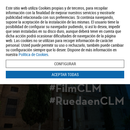
Este sitio web utiliza Cookies propias y de terceros, para recopilar
información con la finalidad de mejorar nuestros servicios y mostrarle
publicidad relacionada con sus preferencias. Si continúa navegando,
supone la aceptación de la instalación de las mismas. El usuario tiene la
posibilidad de configurar su navegador pudiendo, si así lo desea, impedir
que sean instaladas en su disco duro, aunque deberá tener en cuenta que
dicha acción podrá ocasionar dificultades de navegación de la página
Quiénes somos
Turismo
Política de Privacidad
Aviso Legal
web. Las cookies no se utilizan para recoger información de carácter
Política de Cookies
personal. Usted puede permitir su uso o rechazarlo, también puede cambiar
su configuración siempre que lo desee. Dispone de más información en
BUSCAR
nuestra
Política de Cookies
.
CONFIGURAR
ACEPTAR TODAS
#FilmCLM
#RuedaenCLM