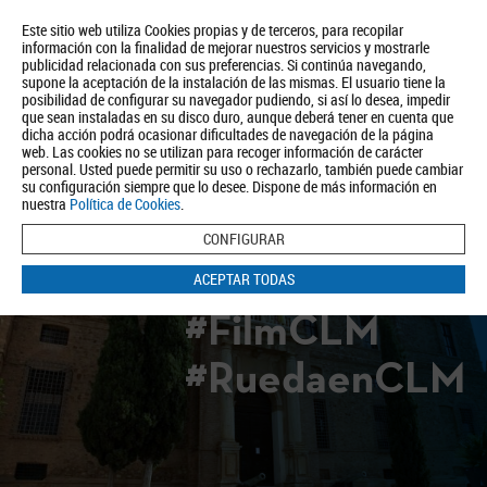
Este sitio web utiliza Cookies propias y de terceros, para recopilar
información con la finalidad de mejorar nuestros servicios y mostrarle
publicidad relacionada con sus preferencias. Si continúa navegando,
supone la aceptación de la instalación de las mismas. El usuario tiene la
posibilidad de configurar su navegador pudiendo, si así lo desea, impedir
que sean instaladas en su disco duro, aunque deberá tener en cuenta que
dicha acción podrá ocasionar dificultades de navegación de la página
Quiénes somos
Turismo
Política de Privacidad
Aviso Legal
web. Las cookies no se utilizan para recoger información de carácter
Política de Cookies
personal. Usted puede permitir su uso o rechazarlo, también puede cambiar
su configuración siempre que lo desee. Dispone de más información en
BUSCAR
nuestra
Política de Cookies
.
CONFIGURAR
ACEPTAR TODAS
#FilmCLM
#RuedaenCLM