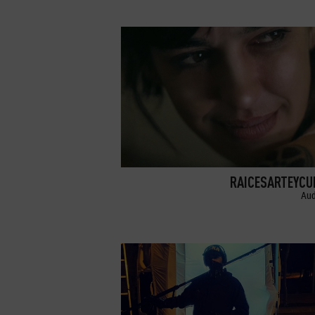
RAICESARTEYCU
Aud