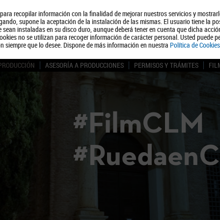
, para recopilar información con la finalidad de mejorar nuestros servicios y mostrar
Quiénes somos
Turismo
Polít
ando, supone la aceptación de la instalación de las mismas. El usuario tiene la po
ue sean instaladas en su disco duro, aunque deberá tener en cuenta que dicha acci
ookies no se utilizan para recoger información de carácter personal. Usted puede pe
ón siempre que lo desee. Dispone de más información en nuestra
Política de Cookies
 PRODUCCIÓN
ASESORÍA A PRODUCCIONES
PERMISOS Y TRÁMITES
FIL
#FilmCLM
#Ruedaen