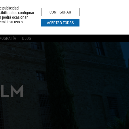
le publicidad
ica de Privacidad
Aviso Legal
Política de Cookies
CONFIGURAR
sibilidad de configurar
ón podrá ocasionar
BUSCAR
rmitir su uso o
ACEPTAR TODAS
.
MOGRAFÍA
BLOG
CLM