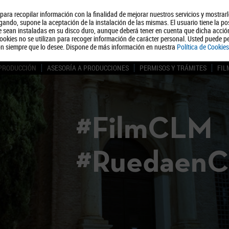
, para recopilar información con la finalidad de mejorar nuestros servicios y mostrar
Quiénes somos
Turismo
Polít
ando, supone la aceptación de la instalación de las mismas. El usuario tiene la po
ue sean instaladas en su disco duro, aunque deberá tener en cuenta que dicha acci
ookies no se utilizan para recoger información de carácter personal. Usted puede pe
ón siempre que lo desee. Dispone de más información en nuestra
Política de Cookies
 PRODUCCIÓN
ASESORÍA A PRODUCCIONES
PERMISOS Y TRÁMITES
FIL
#FilmCLM
#Ruedaen