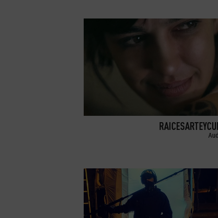
RAICESARTEYCU
Aud