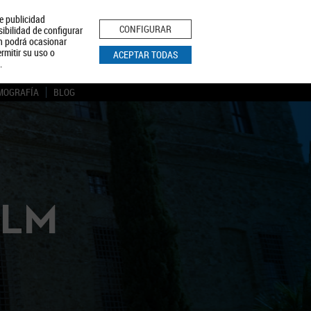
le publicidad
ica de Privacidad
Aviso Legal
Política de Cookies
CONFIGURAR
sibilidad de configurar
ón podrá ocasionar
BUSCAR
rmitir su uso o
ACEPTAR TODAS
.
MOGRAFÍA
BLOG
CLM