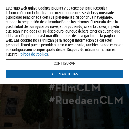
Este sitio web utiliza Cookies propias y de terceros, para recopilar
información con la finalidad de mejorar nuestros servicios y mostrarle
publicidad relacionada con sus preferencias. Si continúa navegando,
supone la aceptación de la instalación de las mismas. El usuario tiene la
posibilidad de configurar su navegador pudiendo, si así lo desea, impedir
que sean instaladas en su disco duro, aunque deberá tener en cuenta que
dicha acción podrá ocasionar dificultades de navegación de la página
Quiénes somos
Turismo
Política de Privacidad
Aviso Legal
web. Las cookies no se utilizan para recoger información de carácter
Política de Cookies
personal. Usted puede permitir su uso o rechazarlo, también puede cambiar
su configuración siempre que lo desee. Dispone de más información en
BUSCAR
nuestra
Política de Cookies
.
CONFIGURAR
ACEPTAR TODAS
#FilmCLM
#RuedaenCLM