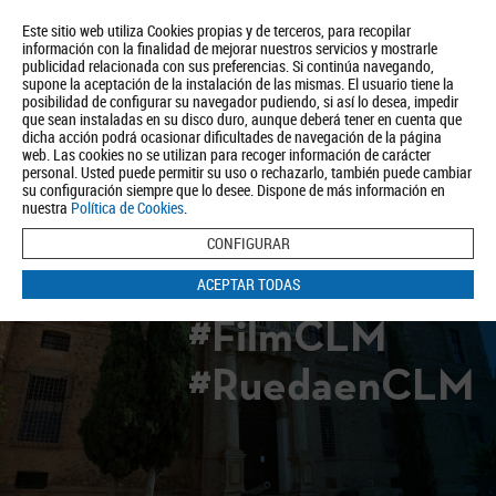
Este sitio web utiliza Cookies propias y de terceros, para recopilar
información con la finalidad de mejorar nuestros servicios y mostrarle
publicidad relacionada con sus preferencias. Si continúa navegando,
supone la aceptación de la instalación de las mismas. El usuario tiene la
posibilidad de configurar su navegador pudiendo, si así lo desea, impedir
que sean instaladas en su disco duro, aunque deberá tener en cuenta que
dicha acción podrá ocasionar dificultades de navegación de la página
Quiénes somos
Turismo
Política de Privacidad
Aviso Legal
web. Las cookies no se utilizan para recoger información de carácter
Política de Cookies
personal. Usted puede permitir su uso o rechazarlo, también puede cambiar
su configuración siempre que lo desee. Dispone de más información en
BUSCAR
nuestra
Política de Cookies
.
CONFIGURAR
ACEPTAR TODAS
#FilmCLM
#RuedaenCLM