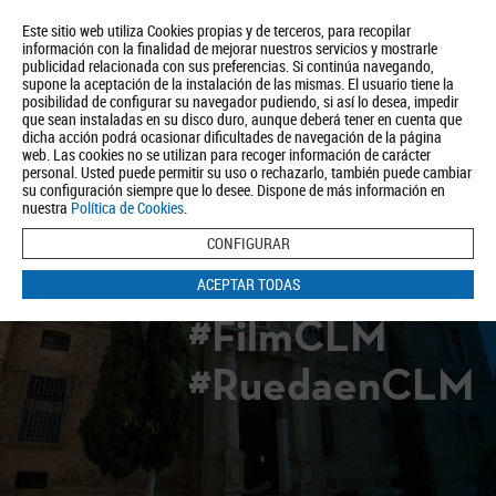
Este sitio web utiliza Cookies propias y de terceros, para recopilar
información con la finalidad de mejorar nuestros servicios y mostrarle
publicidad relacionada con sus preferencias. Si continúa navegando,
supone la aceptación de la instalación de las mismas. El usuario tiene la
posibilidad de configurar su navegador pudiendo, si así lo desea, impedir
que sean instaladas en su disco duro, aunque deberá tener en cuenta que
dicha acción podrá ocasionar dificultades de navegación de la página
Quiénes somos
Turismo
Política de Privacidad
Aviso Legal
web. Las cookies no se utilizan para recoger información de carácter
Política de Cookies
personal. Usted puede permitir su uso o rechazarlo, también puede cambiar
su configuración siempre que lo desee. Dispone de más información en
BUSCAR
nuestra
Política de Cookies
.
CONFIGURAR
ACEPTAR TODAS
#FilmCLM
#RuedaenCLM