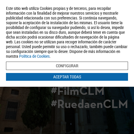
Este sitio web utiliza Cookies propias y de terceros, para recopilar
información con la finalidad de mejorar nuestros servicios y mostrarle
publicidad relacionada con sus preferencias. Si continúa navegando,
supone la aceptación de la instalación de las mismas. El usuario tiene la
posibilidad de configurar su navegador pudiendo, si así lo desea, impedir
que sean instaladas en su disco duro, aunque deberá tener en cuenta que
dicha acción podrá ocasionar dificultades de navegación de la página
Quiénes somos
Turismo
Política de Privacidad
Aviso Legal
web. Las cookies no se utilizan para recoger información de carácter
Política de Cookies
personal. Usted puede permitir su uso o rechazarlo, también puede cambiar
su configuración siempre que lo desee. Dispone de más información en
BUSCAR
nuestra
Política de Cookies
.
CONFIGURAR
ACEPTAR TODAS
#FilmCLM
#RuedaenCLM