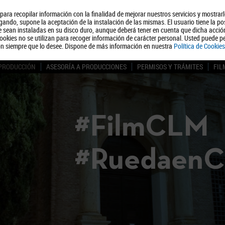
, para recopilar información con la finalidad de mejorar nuestros servicios y mostrar
Quiénes somos
Turismo
Polít
ando, supone la aceptación de la instalación de las mismas. El usuario tiene la po
ue sean instaladas en su disco duro, aunque deberá tener en cuenta que dicha acci
ookies no se utilizan para recoger información de carácter personal. Usted puede pe
ón siempre que lo desee. Dispone de más información en nuestra
Política de Cookies
 PRODUCCIÓN
ASESORÍA A PRODUCCIONES
PERMISOS Y TRÁMITES
FIL
#FilmCLM
#Ruedaen