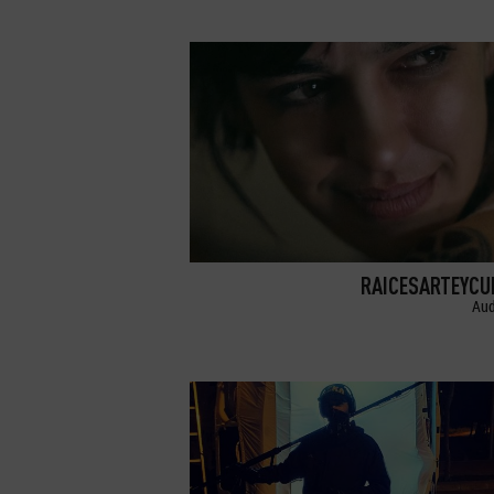
RAICESARTEYCU
Aud