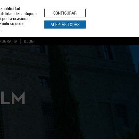
le publicidad
ica de Privacidad
Aviso Legal
Política de Cookies
CONFIGURAR
sibilidad de configurar
ón podrá ocasionar
BUSCAR
rmitir su uso o
ACEPTAR TODAS
.
MOGRAFÍA
BLOG
CLM