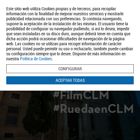
Este sitio web utiliza Cookies propias y de terceros, para recopilar
información con la finalidad de mejorar nuestros servicios y mostrarle
publicidad relacionada con sus preferencias. Si continúa navegando,
supone la aceptación de la instalación de las mismas. El usuario tiene la
posibilidad de configurar su navegador pudiendo, si así lo desea, impedir
que sean instaladas en su disco duro, aunque deberá tener en cuenta que
dicha acción podrá ocasionar dificultades de navegación de la página
Quiénes somos
Turismo
Política de Privacidad
Aviso Legal
web. Las cookies no se utilizan para recoger información de carácter
Política de Cookies
personal. Usted puede permitir su uso o rechazarlo, también puede cambiar
su configuración siempre que lo desee. Dispone de más información en
BUSCAR
nuestra
Política de Cookies
.
CONFIGURAR
ACEPTAR TODAS
#FilmCLM
#RuedaenCLM