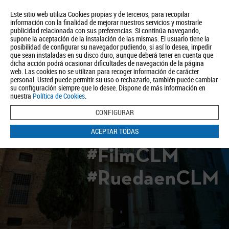
Este sitio web utiliza Cookies propias y de terceros, para recopilar
información con la finalidad de mejorar nuestros servicios y mostrarle
publicidad relacionada con sus preferencias. Si continúa navegando,
supone la aceptación de la instalación de las mismas. El usuario tiene la
posibilidad de configurar su navegador pudiendo, si así lo desea, impedir
que sean instaladas en su disco duro, aunque deberá tener en cuenta que
dicha acción podrá ocasionar dificultades de navegación de la página
Quiénes somos
Turismo
Política de Privacidad
Aviso Legal
web. Las cookies no se utilizan para recoger información de carácter
Política de Cookies
personal. Usted puede permitir su uso o rechazarlo, también puede cambiar
su configuración siempre que lo desee. Dispone de más información en
BUSCAR
nuestra
Política de Cookies
.
CONFIGURAR
ACEPTAR TODAS
#FilmCLM
#RuedaenCLM