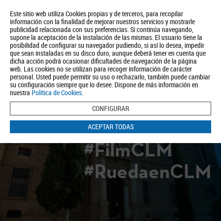
Este sitio web utiliza Cookies propias y de terceros, para recopilar
información con la finalidad de mejorar nuestros servicios y mostrarle
publicidad relacionada con sus preferencias. Si continúa navegando,
supone la aceptación de la instalación de las mismas. El usuario tiene la
posibilidad de configurar su navegador pudiendo, si así lo desea, impedir
que sean instaladas en su disco duro, aunque deberá tener en cuenta que
dicha acción podrá ocasionar dificultades de navegación de la página
Quiénes somos
Turismo
Política de Privacidad
Aviso Legal
web. Las cookies no se utilizan para recoger información de carácter
Política de Cookies
personal. Usted puede permitir su uso o rechazarlo, también puede cambiar
su configuración siempre que lo desee. Dispone de más información en
BUSCAR
nuestra
Política de Cookies
.
CONFIGURAR
ACEPTAR TODAS
#FilmCLM
#RuedaenCLM