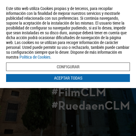
Este sitio web utiliza Cookies propias y de terceros, para recopilar
información con la finalidad de mejorar nuestros servicios y mostrarle
publicidad relacionada con sus preferencias. Si continúa navegando,
supone la aceptación de la instalación de las mismas. El usuario tiene la
posibilidad de configurar su navegador pudiendo, si así lo desea, impedir
que sean instaladas en su disco duro, aunque deberá tener en cuenta que
dicha acción podrá ocasionar dificultades de navegación de la página
Quiénes somos
Turismo
Política de Privacidad
Aviso Legal
web. Las cookies no se utilizan para recoger información de carácter
Política de Cookies
personal. Usted puede permitir su uso o rechazarlo, también puede cambiar
su configuración siempre que lo desee. Dispone de más información en
BUSCAR
nuestra
Política de Cookies
.
CONFIGURAR
ACEPTAR TODAS
#FilmCLM
#RuedaenCLM