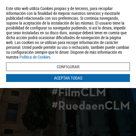
Este sitio web utiliza Cookies propias y de terceros, para recopilar
información con la finalidad de mejorar nuestros servicios y mostrarle
publicidad relacionada con sus preferencias. Si continúa navegando,
supone la aceptación de la instalación de las mismas. El usuario tiene la
posibilidad de configurar su navegador pudiendo, si así lo desea, impedir
que sean instaladas en su disco duro, aunque deberá tener en cuenta que
dicha acción podrá ocasionar dificultades de navegación de la página
Quiénes somos
Turismo
Política de Privacidad
Aviso Legal
web. Las cookies no se utilizan para recoger información de carácter
Política de Cookies
personal. Usted puede permitir su uso o rechazarlo, también puede cambiar
su configuración siempre que lo desee. Dispone de más información en
BUSCAR
nuestra
Política de Cookies
.
CONFIGURAR
ACEPTAR TODAS
#FilmCLM
#RuedaenCLM